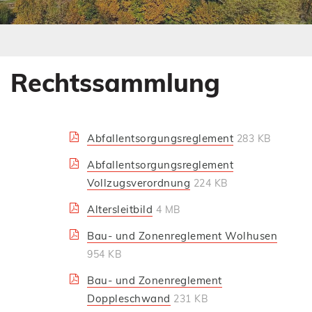
s
e
s
s
E
s
n
E
t
n
Rechtssammlung
e
t
r
e
)
r
)
Abfallentsorgungsreglement
283 KB
Abfallentsorgungsreglement
Vollzugsverordnung
224 KB
Altersleitbild
4 MB
Bau- und Zonenreglement Wolhusen
954 KB
Bau- und Zonenreglement
Doppleschwand
231 KB