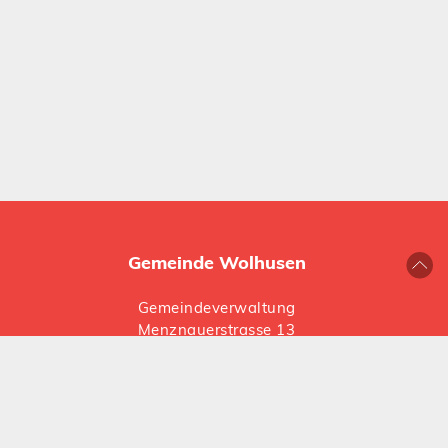
Gemeinde Wolhusen
Gemeindeverwaltung
Menznauerstrasse 13
6110 Wolhusen
041 492 66 66
gemeinde@
wolhusen.ch