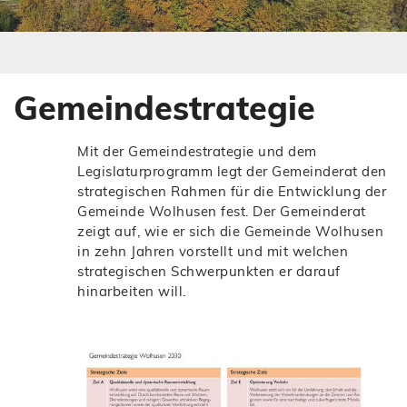
s
e
s
s
E
s
n
E
t
n
Gemeindestrategie
e
t
r
e
)
r
Mit der Gemeindestrategie und dem
)
Legislaturprogramm legt der Gemeinderat den
strategischen Rahmen für die Entwicklung der
Gemeinde Wolhusen fest. Der Gemeinderat
zeigt auf, wie er sich die Gemeinde Wolhusen
in zehn Jahren vorstellt und mit welchen
strategischen Schwerpunkten er darauf
hinarbeiten will.