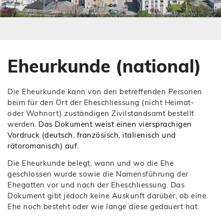
s
e
s
s
E
s
n
E
t
n
e
t
Eheurkunde (national)
r
e
)
r
)
Die Eheurkunde kann von den betreffenden Personen
beim für den Ort der Eheschliessung (nicht Heimat-
oder Wohnort) zuständigen Zivilstandsamt bestellt
werden.
Das Dokument weist einen viersprachigen
Vordruck (deutsch, französisch, italienisch und
rätoromanisch) auf.
Die Eheurkunde belegt, wann und wo die Ehe
geschlossen wurde sowie die Namensführung der
Ehegatten vor und nach der Eheschliessung. Das
Dokument gibt jedoch keine Auskunft darüber, ob eine
Ehe noch besteht oder wie lange diese gedauert hat.