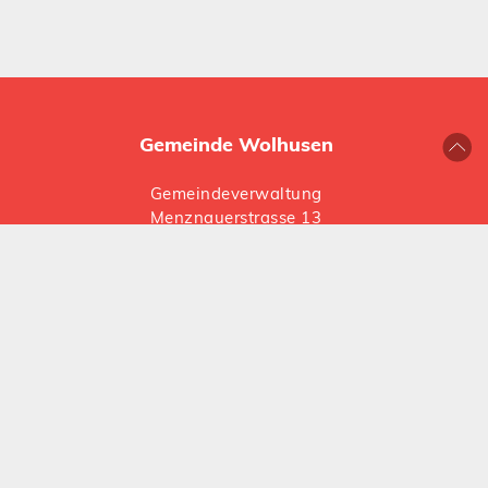
Gemeinde Wolhusen
Gemeindeverwaltung
Menznauerstrasse 13
6110 Wolhusen
041 492 66 66
gemeinde@
wolhusen.ch
Folgen Sie uns auf Social Media:
Instagram
LinkedIn