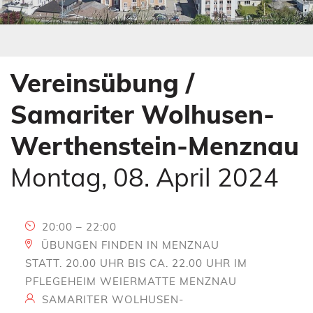
s
e
s
s
E
s
n
E
t
n
Vereinsübung /
e
t
r
e
Samariter Wolhusen-
)
r
)
Werthenstein-Menznau
Montag, 08. April 2024
20:00 – 22:00
ÜBUNGEN FINDEN IN MENZNAU
STATT. 20.00 UHR BIS CA. 22.00 UHR IM
PFLEGEHEIM WEIERMATTE MENZNAU
SAMARITER WOLHUSEN-