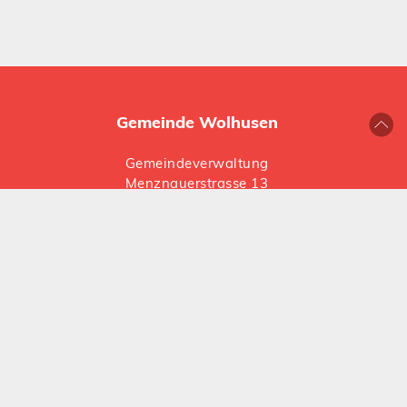
Gemeinde Wolhusen
Gemeindeverwaltung
Menznauerstrasse 13
6110 Wolhusen
041 492 66 66
gemeinde@
wolhusen.ch
Folgen Sie uns auf Social Media:
Instagram
LinkedIn