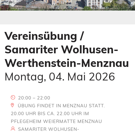
s
e
s
s
E
s
n
E
t
n
Vereinsübung /
e
t
r
e
Samariter Wolhusen-
)
r
)
Werthenstein-Menznau
Montag, 04. Mai 2026
20:00 – 22:00
ÜBUNG FINDET IN MENZNAU STATT.
20.00 UHR BIS CA. 22.00 UHR IM
PFLEGEHEIM WEIERMATTE MENZNAU
SAMARITER WOLHUSEN-