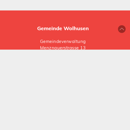
Gemeinde Wolhusen
Gemeindeverwaltung
Menznauerstrasse 13
6110 Wolhusen
041 492 66 66
gemeinde@
wolhusen.ch
Folgen Sie uns auf Social Media:
Instagram
LinkedIn
Öffnungszeiten