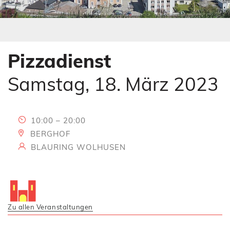
s
e
s
s
E
s
n
E
t
n
Pizzadienst
e
t
r
e
Samstag, 18. März 2023
)
r
)
10:00 – 20:00
BERGHOF
BLAURING WOLHUSEN
Zu allen Veranstaltungen