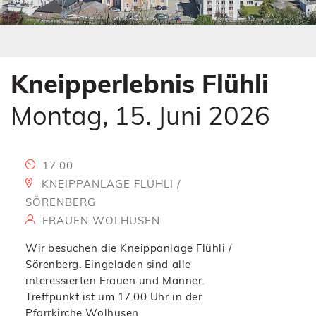
s
e
s
s
E
s
n
E
t
n
Kneipperlebnis Flühli
e
t
r
e
Montag, 15. Juni 2026
)
r
)
17:00
KNEIPPANLAGE FLÜHLI /
SÖRENBERG
FRAUEN WOLHUSEN
Wir besuchen die Kneippanlage Flühli /
Sörenberg. Eingeladen sind alle
interessierten Frauen und Männer.
Treffpunkt ist um 17.00 Uhr in der
Pfarrkirche Wolhusen.