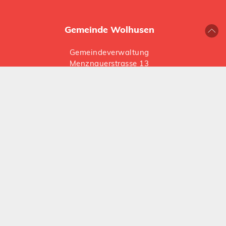
Gemeinde Wolhusen
Gemeindeverwaltung
Menznauerstrasse 13
6110 Wolhusen
041 492 66 66
gemeinde@
wolhusen.ch
Folgen Sie uns auf Social Media:
Instagram
LinkedIn
Öffnungszeiten
Montag, Dienstag und Donnerstag