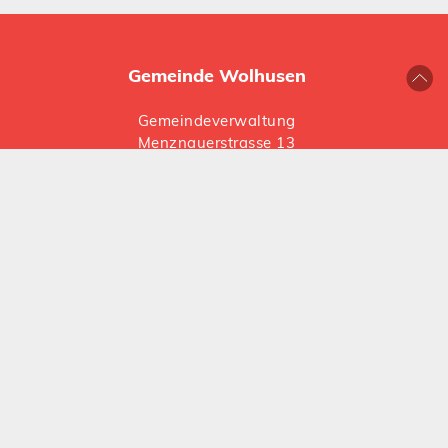
Gemeinde Wolhusen
Gemeindeverwaltung
Menznauerstrasse 13
6110 Wolhusen
041 492 66 66
gemeinde@
wolhusen.ch
Folgen Sie uns auf Social Media:
Instagram
LinkedIn
Öffnungszeiten
Montag, Dienstag und Donnerstag