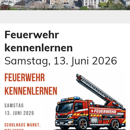
s
e
s
s
E
s
n
E
t
n
Feuerwehr
e
t
r
e
kennenlernen
)
r
)
Samstag, 13. Juni 2026