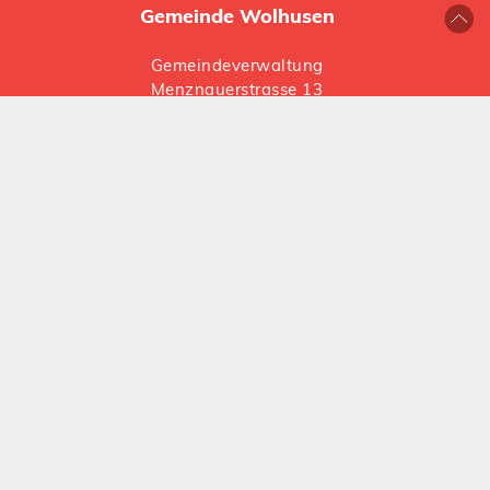
Gemeinde Wolhusen
Gemeindeverwaltung
Menznauerstrasse 13
6110 Wolhusen
041 492 66 66
gemeinde@
wolhusen.ch
Folgen Sie uns auf Social Media:
Instagram
LinkedIn
Öffnungszeiten
Montag, Dienstag und Donnerstag
08:00 – 11:45 Uhr / 13:30 – 17:00 Uhr
Mittwoch und Freitag