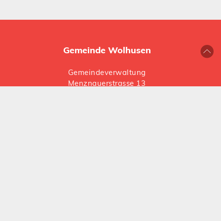
Gemeinde Wolhusen
Gemeindeverwaltung
Menznauerstrasse 13
6110 Wolhusen
041 492 66 66
gemeinde@
wolhusen.ch
Folgen Sie uns auf Social Media:
Instagram
LinkedIn
Öffnungszeiten